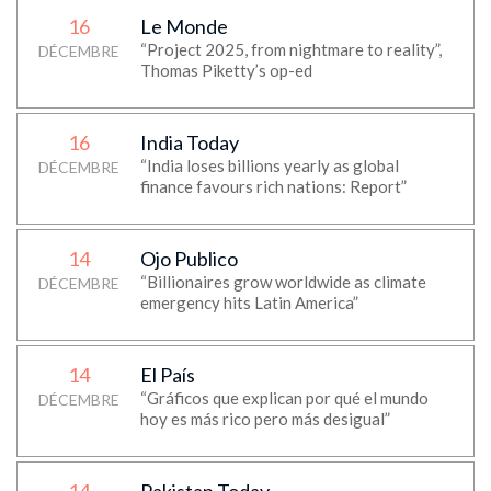
16
Le Monde
“Project 2025, from nightmare to reality”,
DÉCEMBRE
Thomas Piketty’s op-ed
16
India Today
“India loses billions yearly as global
DÉCEMBRE
finance favours rich nations: Report”
14
Ojo Publico
“Billionaires grow worldwide as climate
DÉCEMBRE
emergency hits Latin America”
14
El País
“Gráficos que explican por qué el mundo
DÉCEMBRE
hoy es más rico pero más desigual”