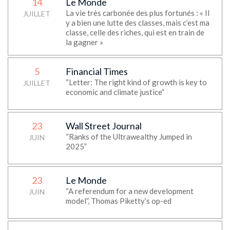
14
Le Monde
Pas de média
La vie très carbonée des plus fortunés : « Il
JUILLET
y a bien une lutte des classes, mais c’est ma
classe, celle des riches, qui est en train de
la gagner »
5
Financial Times
“Letter: The right kind of growth is key to
JUILLET
economic and climate justice”
23
Wall Street Journal
“Ranks of the Ultrawealthy Jumped in
JUIN
2025”
23
Le Monde
“A referendum for a new development
JUIN
model”, Thomas Piketty’s op-ed