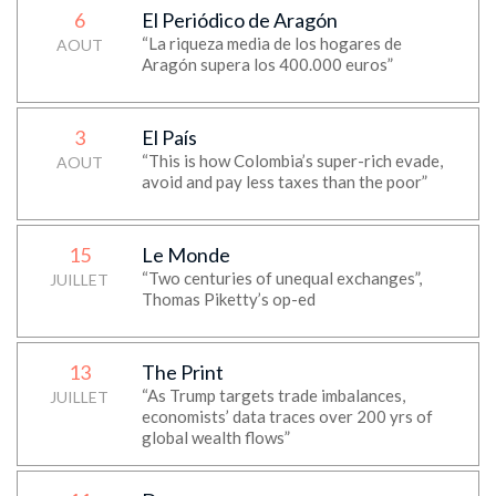
6
El Periódico de Aragón
“La riqueza media de los hogares de
AOUT
Aragón supera los 400.000 euros”
3
El País
“This is how Colombia’s super-rich evade,
AOUT
avoid and pay less taxes than the poor”
15
Le Monde
“Two centuries of unequal exchanges”,
JUILLET
Thomas Piketty’s op-ed
13
The Print
“As Trump targets trade imbalances,
JUILLET
economists’ data traces over 200 yrs of
global wealth flows”