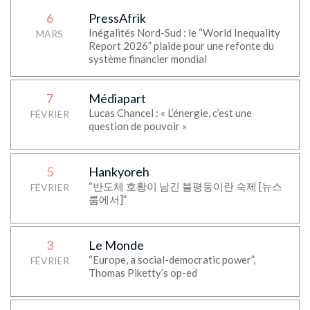
6
PressAfrik
Inégalités Nord-Sud : le “World Inequality
MARS
Report 2026” plaide pour une refonte du
système financier mondial
7
Médiapart
Lucas Chancel : « L’énergie, c’est une
FÉVRIER
question de pouvoir »
5
Hankyoreh
“반도체 호황이 남긴 불평등이란 숙제 [뉴스
FÉVRIER
룸에서]”
3
Le Monde
“Europe, a social-democratic power”,
FÉVRIER
Thomas Piketty’s op-ed