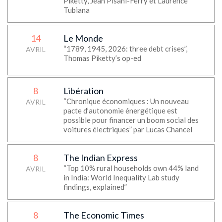
Piketty, Jean Pisani-Ferry et Laurence
Tubiana
14
Le Monde
“1789, 1945, 2026: three debt crises”,
AVRIL
Thomas Piketty’s op-ed
8
Libération
“Chronique économiques : Un nouveau
AVRIL
pacte d’autonomie énergétique est
possible pour financer un boom social des
voitures électriques” par Lucas Chancel
8
The Indian Express
“Top 10% rural households own 44% land
AVRIL
in India: World Inequality Lab study
findings, explained”
8
The Economic Times