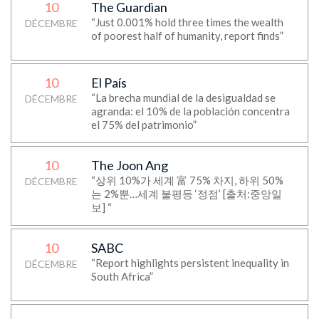
10
The Guardian
“Just 0.001% hold three times the wealth
DÉCEMBRE
of poorest half of humanity, report finds”
10
El País
“La brecha mundial de la desigualdad se
DÉCEMBRE
agranda: el 10% de la población concentra
el 75% del patrimonio”
10
The Joon Ang
“상위 10%가 세계 富 75% 차지, 하위 50%
DÉCEMBRE
는 2%뿐…세계 불평등 ‘정점’ [출처:중앙일
보] “
10
SABC
“Report highlights persistent inequality in
DÉCEMBRE
South Africa”