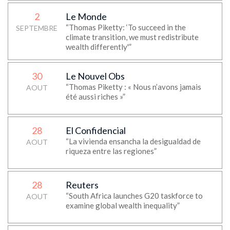
2
Le Monde
“Thomas Piketty: ‘To succeed in the
SEPTEMBRE
climate transition, we must redistribute
wealth differently'”
30
Le Nouvel Obs
“Thomas Piketty : « Nous n’avons jamais
AOUT
été aussi riches »”
28
El Confidencial
“La vivienda ensancha la desigualdad de
AOUT
riqueza entre las regiones”
28
Reuters
“South Africa launches G20 taskforce to
AOUT
examine global wealth inequality”