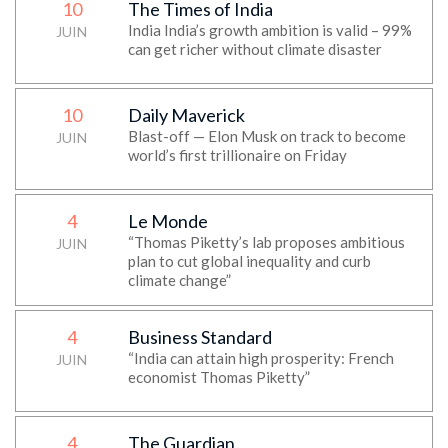
10
The Times of India
India India’s growth ambition is valid – 99%
JUIN
can get richer without climate disaster
10
Daily Maverick
Blast-off — Elon Musk on track to become
JUIN
world’s first trillionaire on Friday
4
Le Monde
“Thomas Piketty’s lab proposes ambitious
JUIN
plan to cut global inequality and curb
climate change”
4
Business Standard
“India can attain high prosperity: French
JUIN
economist Thomas Piketty”
4
The Guardian