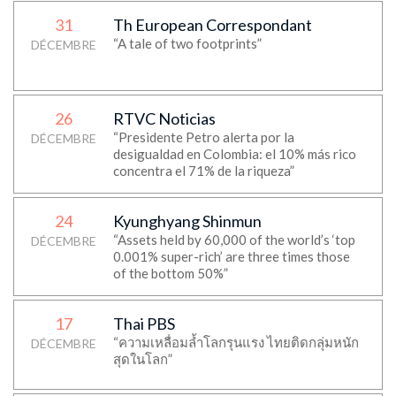
31
Th European Correspondant
“A tale of two footprints”
DÉCEMBRE
26
RTVC Noticias
“Presidente Petro alerta por la
DÉCEMBRE
desigualdad en Colombia: el 10% más rico
concentra el 71% de la riqueza”
24
Kyunghyang Shinmun
“Assets held by 60,000 of the world’s ‘top
DÉCEMBRE
0.001% super-rich’ are three times those
of the bottom 50%”
17
Thai PBS
“ความเหลื่อมล้ำโลกรุนแรง ไทยติดกลุ่มหนัก
DÉCEMBRE
สุดในโลก”