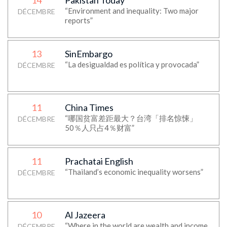
14
Pakistan Today
“Environment and inequality: Two major
DÉCEMBRE
reports”
13
SinEmbargo
“La desigualdad es política y provocada”
DÉCEMBRE
11
China Times
“哪国贫富差距最大？台湾「排名惊悚」
DÉCEMBRE
50％人只占4％财富”
11
Prachatai English
“Thailand’s economic inequality worsens”
DÉCEMBRE
10
Al Jazeera
“Where in the world are wealth and income
DÉCEMBRE