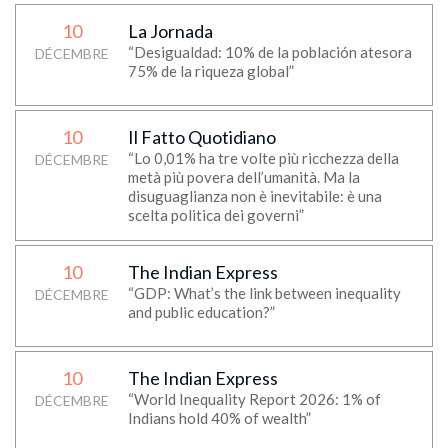
10
La Jornada
“Desigualdad: 10% de la población atesora
DÉCEMBRE
75% de la riqueza global”
10
Il Fatto Quotidiano
“Lo 0,01% ha tre volte più ricchezza della
DÉCEMBRE
metà più povera dell’umanità. Ma la
disuguaglianza non è inevitabile: è una
scelta politica dei governi”
10
The Indian Express
“GDP: What’s the link between inequality
DÉCEMBRE
and public education?”
10
The Indian Express
“World Inequality Report 2026: 1% of
DÉCEMBRE
Indians hold 40% of wealth”