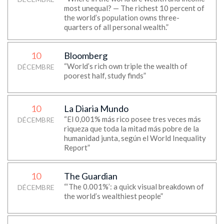
most unequal? — The richest 10 percent of
the world’s population owns three-
quarters of all personal wealth.”
10
Bloomberg
“World’s rich own triple the wealth of
DÉCEMBRE
poorest half, study finds”
10
La Diaria Mundo
“El 0,001% más rico posee tres veces más
DÉCEMBRE
riqueza que toda la mitad más pobre de la
humanidad junta, según el World Inequality
Report”
10
The Guardian
“‘The 0.001%’: a quick visual breakdown of
DÉCEMBRE
the world’s wealthiest people”