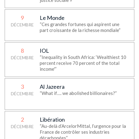
justice sociale »
9
Le Monde
“Ces grandes fortunes qui aspirent une
DÉCEMBRE
part croissante de la richesse mondiale”
8
IOL
“Inequality in South Africa: ‘Wealthiest 10
DÉCEMBRE
percent receive 70 percent of the total
income'”
3
Al Jazeera
“What if…. we abolished billionaires?”
DÉCEMBRE
2
Libération
“Au-delà d’ArcelorMittal, l’urgence pour la
DÉCEMBRE
France de contrôler ses industries
décarbonées”