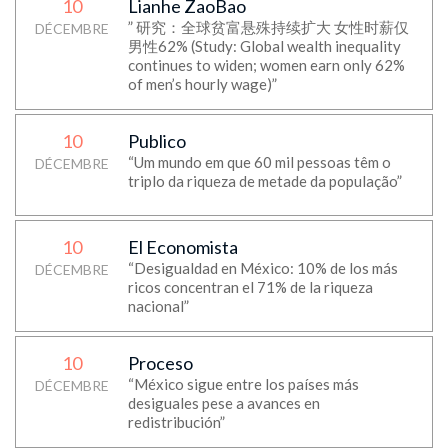
10
Lianhe ZaoBao
” 研究：全球贫富悬殊持续扩大 女性时薪仅
DÉCEMBRE
男性62% (Study: Global wealth inequality
continues to widen; women earn only 62%
of men’s hourly wage)”
10
Publico
“Um mundo em que 60 mil pessoas têm o
DÉCEMBRE
triplo da riqueza de metade da população”
10
El Economista
“Desigualdad en México: 10% de los más
DÉCEMBRE
ricos concentran el 71% de la riqueza
nacional”
10
Proceso
“México sigue entre los países más
DÉCEMBRE
desiguales pese a avances en
redistribución”