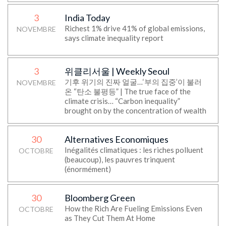
3
India Today
Richest 1% drive 41% of global emissions,
NOVEMBRE
says climate inequality report
3
위클리서울 | Weekly Seoul
기후 위기의 진짜 얼굴…‘부의 집중’이 불러
NOVEMBRE
온 “탄소 불평등” | The true face of the
climate crisis… “Carbon inequality”
brought on by the concentration of wealth
30
Alternatives Economiques
Inégalités climatiques : les riches polluent
OCTOBRE
(beaucoup), les pauvres trinquent
(énormément)
30
Bloomberg Green
How the Rich Are Fueling Emissions Even
OCTOBRE
as They Cut Them At Home