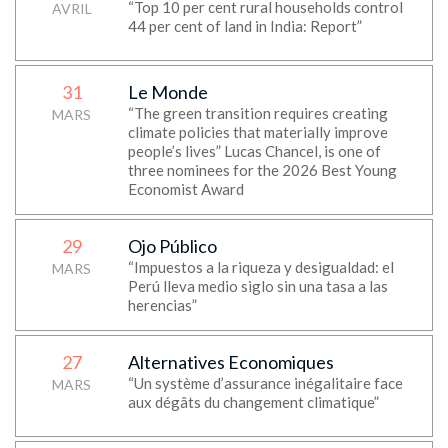
“Top 10 per cent rural households control
AVRIL
44 per cent of land in India: Report”
31
Le Monde
“The green transition requires creating
MARS
climate policies that materially improve
people’s lives” Lucas Chancel, is one of
three nominees for the 2026 Best Young
Economist Award
29
Ojo Público
“Impuestos a la riqueza y desigualdad: el
MARS
Perú lleva medio siglo sin una tasa a las
herencias”
27
Alternatives Economiques
“Un système d’assurance inégalitaire face
MARS
aux dégâts du changement climatique”