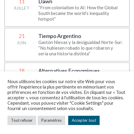
11
Dawn
“From colonialism to AI: How the Global
JUILLET
South became the world’s inequality
hotspot”
21
Tiempo Argentino
Gastón Nievas y la desigualdad Norte-Sur:
JUIN
“No hubiesen robado lo que robaron y
sería una historia distinta”
18
Alternatives Economiques
“Nievas et Piketty retracent deux siècles
JUIN
Nous utilisons les cookies sur notre site Web pour vous
de financiarisation du monde “
offrir l'expérience la plus pertinente en mémorisant vos
préférences en fonction de vos visites. En cliquant sur « Tout
accepter », vous consentez à l'utilisation de tous les cookies.
17
Le Monde
Cependant, vous pouvez visiter "Cookie Settings" pour
fournir un consentement selon vos souhaits.
“Ultra-wealthy, the Senate beside the
JUIN
story”, Thomas Piketty’s op-ed
Tout refuser
Paramètres
Accepter tout