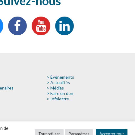
Suivez-nous
> Événements
> Actualités
enaires
> Médias
> Faire un don
> Infolettre
on de
Tout refuser
Paramètres
Accepter tout