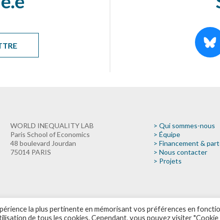
é.e
TTRE
WORLD INEQUALITY LAB
> Qui sommes-nous
Paris School of Economics
> Équipe
48 boulevard Jourdan
> Financement & part
75014 PARIS
> Nous contacter
> Projets
expérience la plus pertinente en mémorisant vos préférences en foncti
utilisation de tous les cookies. Cependant, vous pouvez visiter "Cookie